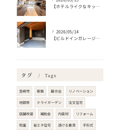
【ホテルライクなキッチン空間✨】宮崎市で新築•リノベーション| mikiデザインハウス
2026/05/14
【ビルドインガレージの魅力】宮崎市で新築•リノベーション| mikiデザインハウス
タグ
Tags
宮崎市
新築
展示会
リノベーション
地鎮祭
ドライガーデン
注文住宅
店舗改装
補助金
内装材
リフォーム
和室
省エネ住宅
透ける書斎
手形式