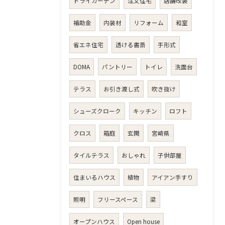
ドライガーデン
注文住宅
店舗改装
補助金
内装材
リフォーム
和室
省エネ住宅
透ける書斎
手形式
DOMA
パントリー
トイレ
洗面台
テラス
お引き渡し式
吹き抜け
シューズクローク
キッチン
ロフト
クロス
箱庭
玄関
宮崎県
タイルテラス
おしゃれ
子供部屋
住まいるハウス
植物
アイアン手すり
照明
フリースペース
梁
オープンハウス
Open house