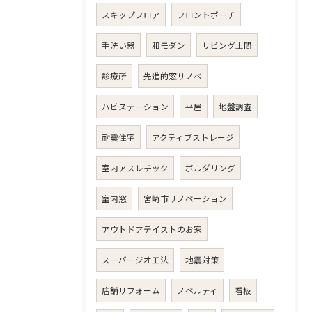
スキップフロア
フロントポーチ
手洗い器
和モダン
リビング土間
診療所
先進的窓リノベ
ハビステーション
平屋
地盤調査
耐震住宅
アクティブストレージ
室内アスレチック
ボルダリング
室内窓
宮崎市リノベーション
アウトドアテイストのお家
スーパージオ工法
地震対策
店舗リフォーム
ノベルティ
看板