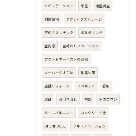
ハビステーション
平屋
地盤調査
耐震住宅
アクティブストレージ
室内アスレチック
ボルダリング
室内窓
宮崎市リノベーション
アウトドアテイストのお家
スーパージオ工法
地震対策
店舗リフォーム
ノベルティ
看板
店舗
お引き渡し
初詣
男のロマン
ルーフバルコニー
コンクリート造
OPENHOUSE
フルリノベーション