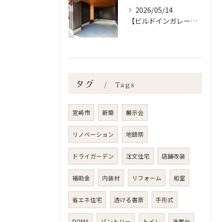
2026/05/14
【ビルドインガレージの魅力】宮崎市で新築•リノベーション| mikiデザインハウス
タグ
Tags
宮崎市
新築
展示会
リノベーション
地鎮祭
ドライガーデン
注文住宅
店舗改装
補助金
内装材
リフォーム
和室
省エネ住宅
透ける書斎
手形式
DOMA
パントリー
トイレ
洗面台