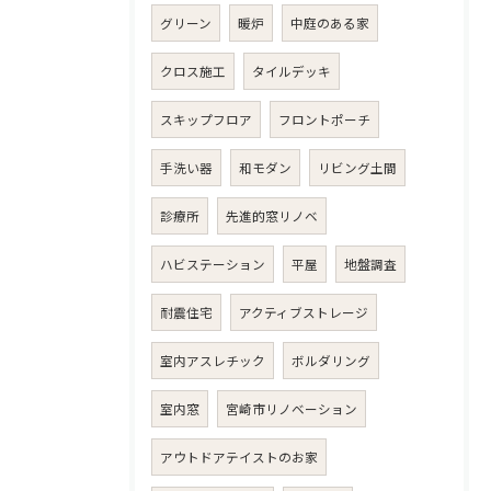
グリーン
暖炉
中庭のある家
クロス施工
タイルデッキ
スキップフロア
フロントポーチ
手洗い器
和モダン
リビング土間
診療所
先進的窓リノベ
ハビステーション
平屋
地盤調査
耐震住宅
アクティブストレージ
室内アスレチック
ボルダリング
室内窓
宮崎市リノベーション
アウトドアテイストのお家