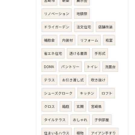
宮崎市
新築
展示会
リノベーション
地鎮祭
ドライガーデン
注文住宅
店舗改装
補助金
内装材
リフォーム
和室
省エネ住宅
透ける書斎
手形式
DOMA
パントリー
トイレ
洗面台
テラス
お引き渡し式
吹き抜け
シューズクローク
キッチン
ロフト
クロス
箱庭
玄関
宮崎県
タイルテラス
おしゃれ
子供部屋
住まいるハウス
植物
アイアン手すり