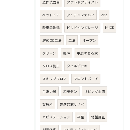
造作洗面台
アウトドアテイスト
ペットドア
アイアンシェルフ
Arie
酸素美泡湯
ビルドインガレージ
HUCK
JWOOD工法
工法
オープン
グリーン
暖炉
中庭のある家
クロス施工
タイルデッキ
スキップフロア
フロントポーチ
手洗い器
和モダン
リビング土間
診療所
先進的窓リノベ
ハビステーション
平屋
地盤調査
耐震住宅
アクティブストレージ