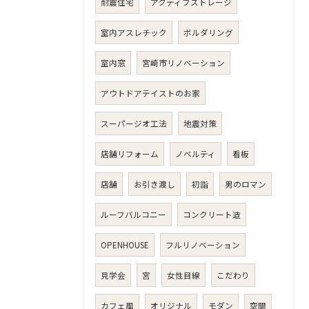
耐震住宅
アクティブストレージ
室内アスレチック
ボルダリング
室内窓
宮崎市リノベーション
アウトドアテイストのお家
スーパージオ工法
地震対策
店舗リフォーム
ノベルティ
看板
店舗
お引き渡し
初詣
男のロマン
ルーフバルコニー
コンクリート造
OPENHOUSE
フルリノベーション
見学会
宮
女性目線
こだわり
カフェ風
オリジナル
モダン
空間