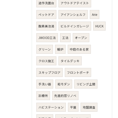
造作洗面台
アウトドアテイスト
ペットドア
アイアンシェルフ
Arie
酸素美泡湯
ビルドインガレージ
HUCK
JWOOD工法
工法
オープン
グリーン
暖炉
中庭のある家
クロス施工
タイルデッキ
スキップフロア
フロントポーチ
手洗い器
和モダン
リビング土間
診療所
先進的窓リノベ
ハビステーション
平屋
地盤調査