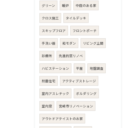
グリーン
暖炉
中庭のある家
クロス施工
タイルデッキ
スキップフロア
フロントポーチ
手洗い器
和モダン
リビング土間
診療所
先進的窓リノベ
ハビステーション
平屋
地盤調査
耐震住宅
アクティブストレージ
室内アスレチック
ボルダリング
室内窓
宮崎市リノベーション
アウトドアテイストのお家