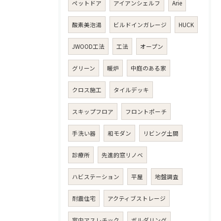
ペットドア
アイアンシェルフ
Arie
酸素美泡湯
ビルドインガレージ
HUCK
JWOOD工法
工法
オープン
グリーン
暖炉
中庭のある家
クロス施工
タイルデッキ
スキップフロア
フロントポーチ
手洗い器
和モダン
リビング土間
診療所
先進的窓リノベ
ハビステーション
平屋
地盤調査
耐震住宅
アクティブストレージ
室内アスレチック
ボルダリング